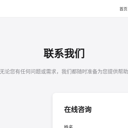
首页
联系我们
无论您有任何问题或需求，我们都随时准备为您提供帮
在线咨询
姓名