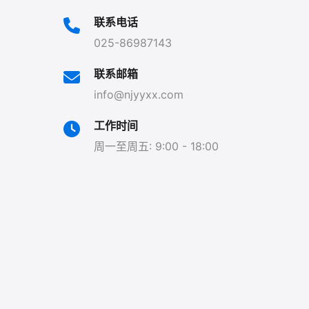
联系电话
025-86987143
联系邮箱
info@njyyxx.com
工作时间
周一至周五: 9:00 - 18:00